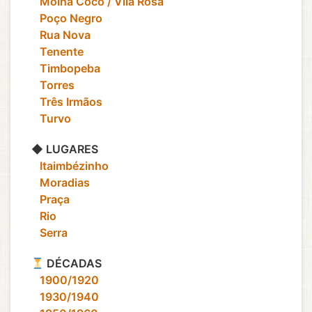
‎ ‎ ‎ Molha Coco / Vila Rosa
‎ ‎ ‎ Poço Negro
‎ ‎ ‎ Rua Nova
‎ ‎ ‎ Tenente
‎ ‎ ‎ Timbopeba
‎ ‎ ‎ Torres
‎ ‎ ‎ Três Irmãos
‎ ‎ ‎ Turvo
◆ LUGARES
‎ ‎ ‎ Itaimbézinho
‎ ‎ ‎ Moradias
‎ ‎ ‎ Praça
‎ ‎ ‎ Rio
‎ ‎ ‎ Serra
DÉCADAS
‎ ‎ ‎ 1900/1920
‎ ‎ ‎ 1930/1940