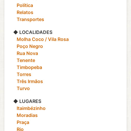
‎ ‎ ‎ Política
‎ ‎ ‎ Relatos
‎ ‎ ‎ Transportes
◆ LOCALIDADES
‎ ‎ ‎ Molha Coco / Vila Rosa
‎ ‎ ‎ Poço Negro
‎ ‎ ‎ Rua Nova
‎ ‎ ‎ Tenente
‎ ‎ ‎ Timbopeba
‎ ‎ ‎ Torres
‎ ‎ ‎ Três Irmãos
‎ ‎ ‎ Turvo
◆ LUGARES
‎ ‎ ‎ Itaimbézinho
‎ ‎ ‎ Moradias
‎ ‎ ‎ Praça
‎ ‎ ‎ Rio