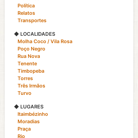
‎ ‎ ‎ Política
‎ ‎ ‎ Relatos
‎ ‎ ‎ Transportes
◆ LOCALIDADES
‎ ‎ ‎ Molha Coco / Vila Rosa
‎ ‎ ‎ Poço Negro
‎ ‎ ‎ Rua Nova
‎ ‎ ‎ Tenente
‎ ‎ ‎ Timbopeba
‎ ‎ ‎ Torres
‎ ‎ ‎ Três Irmãos
‎ ‎ ‎ Turvo
◆ LUGARES
‎ ‎ ‎ Itaimbézinho
‎ ‎ ‎ Moradias
‎ ‎ ‎ Praça
‎ ‎ ‎ Rio