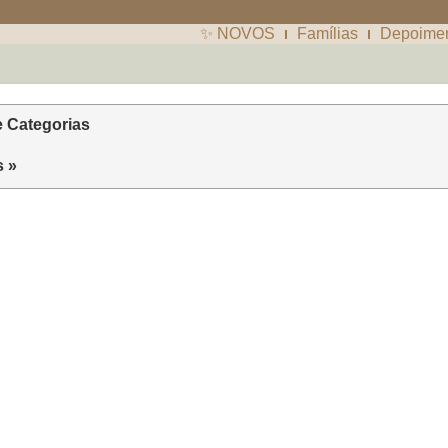
✨ NOVOS
Famílias
Depoime
e Categorias
s »