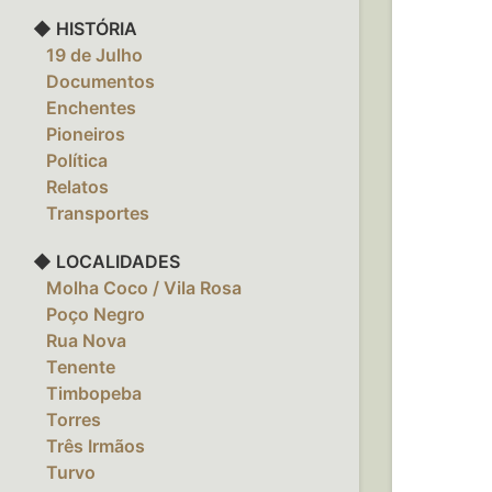
◆ HISTÓRIA
‎ ‎ ‎ 19 de Julho
‎ ‎ ‎ Documentos
‎ ‎ ‎ Enchentes
‎ ‎ ‎ Pioneiros
‎ ‎ ‎ Política
‎ ‎ ‎ Relatos
‎ ‎ ‎ Transportes
◆ LOCALIDADES
‎ ‎ ‎ Molha Coco / Vila Rosa
‎ ‎ ‎ Poço Negro
‎ ‎ ‎ Rua Nova
‎ ‎ ‎ Tenente
‎ ‎ ‎ Timbopeba
‎ ‎ ‎ Torres
‎ ‎ ‎ Três Irmãos
‎ ‎ ‎ Turvo