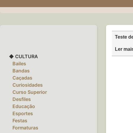
Teste d
Ler mai
◆ CULTURA
‎ ‎ ‎ Bailes
‎ ‎ ‎ Bandas
‎ ‎ ‎ Caçadas
‎ ‎ ‎ Curiosidades
‎ ‎ ‎ Curso Superior
‎ ‎ ‎ Desfiles
‎ ‎ ‎ Educação
‎ ‎ ‎ Esportes
‎ ‎ ‎ Festas
‎ ‎ ‎ Formaturas