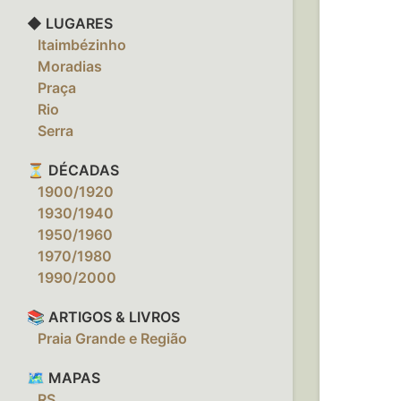
◆ LUGARES
‎ ‎ ‎ Itaimbézinho
‎ ‎ ‎ Moradias
‎ ‎ ‎ Praça
‎ ‎ ‎ Rio
‎ ‎ ‎ Serra
⏳ DÉCADAS
‎ ‎ ‎ 1900/1920
‎ ‎ ‎ 1930/1940
‎ ‎ ‎ 1950/1960
‎ ‎ ‎ 1970/1980
‎ ‎ ‎ 1990/2000
📚 ARTIGOS & LIVROS
‎ ‎ ‎ Praia Grande e Região
🗺️ MAPAS
‎ ‎ ‎ RS