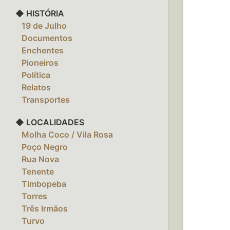
◆ HISTÓRIA
‎ ‎ ‎ 19 de Julho
‎ ‎ ‎ Documentos
‎ ‎ ‎ Enchentes
‎ ‎ ‎ Pioneiros
‎ ‎ ‎ Política
‎ ‎ ‎ Relatos
‎ ‎ ‎ Transportes
◆ LOCALIDADES
‎ ‎ ‎ Molha Coco / Vila Rosa
‎ ‎ ‎ Poço Negro
‎ ‎ ‎ Rua Nova
‎ ‎ ‎ Tenente
‎ ‎ ‎ Timbopeba
‎ ‎ ‎ Torres
‎ ‎ ‎ Três Irmãos
‎ ‎ ‎ Turvo