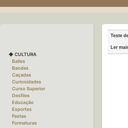
Teste d
Ler mai
◆ CULTURA
‎ ‎ ‎ Bailes
‎ ‎ ‎ Bandas
‎ ‎ ‎ Caçadas
‎ ‎ ‎ Curiosidades
‎ ‎ ‎ Curso Superior
‎ ‎ ‎ Desfiles
‎ ‎ ‎ Educação
‎ ‎ ‎ Esportes
‎ ‎ ‎ Festas
‎ ‎ ‎ Formaturas