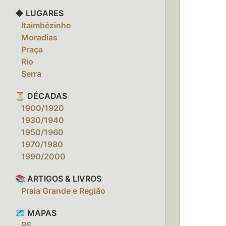
◆ LUGARES
‎ ‎ ‎ Itaimbézinho
‎ ‎ ‎ Moradias
‎ ‎ ‎ Praça
‎ ‎ ‎ Rio
‎ ‎ ‎ Serra
⏳ DÉCADAS
‎ ‎ ‎ 1900/1920
‎ ‎ ‎ 1930/1940
‎ ‎ ‎ 1950/1960
‎ ‎ ‎ 1970/1980
‎ ‎ ‎ 1990/2000
📚 ARTIGOS & LIVROS
‎ ‎ ‎ Praia Grande e Região
🗺️ MAPAS
‎ ‎ ‎ RS