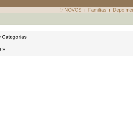
✨ NOVOS
Famílias
Depoime
e Categorias
s »