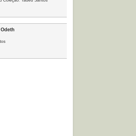
eu Coleção: Tadeu Santos
 Odeth
tos