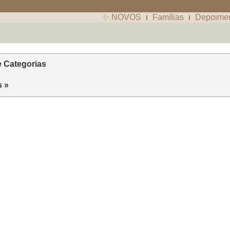
✨ NOVOS
Famílias
Depoime
e Categorias
s »