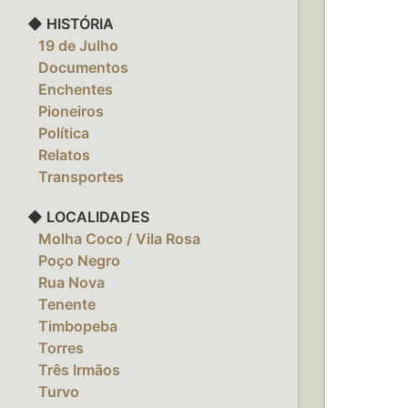
◆ HISTÓRIA
‎ ‎ ‎ 19 de Julho
‎ ‎ ‎ Documentos
‎ ‎ ‎ Enchentes
‎ ‎ ‎ Pioneiros
‎ ‎ ‎ Política
‎ ‎ ‎ Relatos
‎ ‎ ‎ Transportes
◆ LOCALIDADES
‎ ‎ ‎ Molha Coco / Vila Rosa
‎ ‎ ‎ Poço Negro
‎ ‎ ‎ Rua Nova
‎ ‎ ‎ Tenente
‎ ‎ ‎ Timbopeba
‎ ‎ ‎ Torres
‎ ‎ ‎ Três Irmãos
‎ ‎ ‎ Turvo