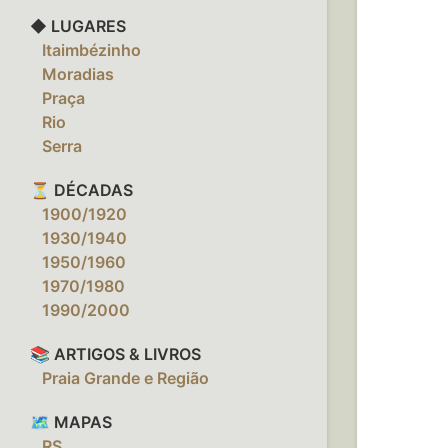
◆ LUGARES
‎ ‎ ‎ Itaimbézinho
‎ ‎ ‎ Moradias
‎ ‎ ‎ Praça
‎ ‎ ‎ Rio
‎ ‎ ‎ Serra
⏳ DÉCADAS
‎ ‎ ‎ 1900/1920
‎ ‎ ‎ 1930/1940
‎ ‎ ‎ 1950/1960
‎ ‎ ‎ 1970/1980
‎ ‎ ‎ 1990/2000
📚 ARTIGOS & LIVROS
‎ ‎ ‎ Praia Grande e Região
🗺️ MAPAS
‎ ‎ ‎ RS