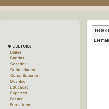
Teste d
Ler mai
◆ CULTURA
‎ ‎ ‎ Bailes
‎ ‎ ‎ Bandas
‎ ‎ ‎ Caçadas
‎ ‎ ‎ Curiosidades
‎ ‎ ‎ Curso Superior
‎ ‎ ‎ Desfiles
‎ ‎ ‎ Educação
‎ ‎ ‎ Esportes
‎ ‎ ‎ Festas
‎ ‎ ‎ Formaturas