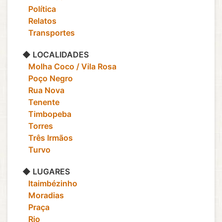
‎ ‎ ‎ Política
‎ ‎ ‎ Relatos
‎ ‎ ‎ Transportes
◆ LOCALIDADES
‎ ‎ ‎ Molha Coco / Vila Rosa
‎ ‎ ‎ Poço Negro
‎ ‎ ‎ Rua Nova
‎ ‎ ‎ Tenente
‎ ‎ ‎ Timbopeba
‎ ‎ ‎ Torres
‎ ‎ ‎ Três Irmãos
‎ ‎ ‎ Turvo
◆ LUGARES
‎ ‎ ‎ Itaimbézinho
‎ ‎ ‎ Moradias
‎ ‎ ‎ Praça
‎ ‎ ‎ Rio