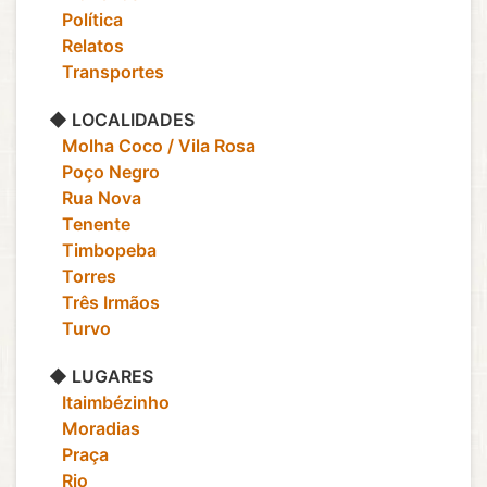
‎ ‎ ‎ Política
‎ ‎ ‎ Relatos
‎ ‎ ‎ Transportes
◆ LOCALIDADES
‎ ‎ ‎ Molha Coco / Vila Rosa
‎ ‎ ‎ Poço Negro
‎ ‎ ‎ Rua Nova
‎ ‎ ‎ Tenente
‎ ‎ ‎ Timbopeba
‎ ‎ ‎ Torres
‎ ‎ ‎ Três Irmãos
‎ ‎ ‎ Turvo
◆ LUGARES
‎ ‎ ‎ Itaimbézinho
‎ ‎ ‎ Moradias
‎ ‎ ‎ Praça
‎ ‎ ‎ Rio