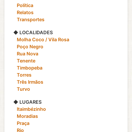
‎ ‎ ‎ Política
‎ ‎ ‎ Relatos
‎ ‎ ‎ Transportes
◆ LOCALIDADES
‎ ‎ ‎ Molha Coco / Vila Rosa
‎ ‎ ‎ Poço Negro
‎ ‎ ‎ Rua Nova
‎ ‎ ‎ Tenente
‎ ‎ ‎ Timbopeba
‎ ‎ ‎ Torres
‎ ‎ ‎ Três Irmãos
‎ ‎ ‎ Turvo
◆ LUGARES
‎ ‎ ‎ Itaimbézinho
‎ ‎ ‎ Moradias
‎ ‎ ‎ Praça
‎ ‎ ‎ Rio