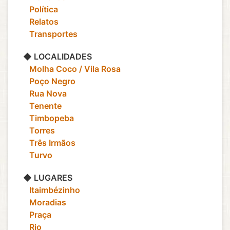
‎ ‎ ‎ Política
‎ ‎ ‎ Relatos
‎ ‎ ‎ Transportes
◆ LOCALIDADES
‎ ‎ ‎ Molha Coco / Vila Rosa
‎ ‎ ‎ Poço Negro
‎ ‎ ‎ Rua Nova
‎ ‎ ‎ Tenente
‎ ‎ ‎ Timbopeba
‎ ‎ ‎ Torres
‎ ‎ ‎ Três Irmãos
‎ ‎ ‎ Turvo
◆ LUGARES
‎ ‎ ‎ Itaimbézinho
‎ ‎ ‎ Moradias
‎ ‎ ‎ Praça
‎ ‎ ‎ Rio