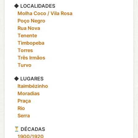
◆ LOCALIDADES
‎ ‎ ‎ Molha Coco / Vila Rosa
‎ ‎ ‎ Poço Negro
‎ ‎ ‎ Rua Nova
‎ ‎ ‎ Tenente
‎ ‎ ‎ Timbopeba
‎ ‎ ‎ Torres
‎ ‎ ‎ Três Irmãos
‎ ‎ ‎ Turvo
◆ LUGARES
‎ ‎ ‎ Itaimbézinho
‎ ‎ ‎ Moradias
‎ ‎ ‎ Praça
‎ ‎ ‎ Rio
‎ ‎ ‎ Serra
DÉCADAS
‎ ‎ ‎ 1900/1920