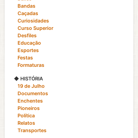
‎ ‎ ‎ Bandas
‎ ‎ ‎ Caçadas
‎ ‎ ‎ Curiosidades
‎ ‎ ‎ Curso Superior
‎ ‎ ‎ Desfiles
‎ ‎ ‎ Educação
‎ ‎ ‎ Esportes
‎ ‎ ‎ Festas
‎ ‎ ‎ Formaturas
◆ HISTÓRIA
‎ ‎ ‎ 19 de Julho
‎ ‎ ‎ Documentos
‎ ‎ ‎ Enchentes
‎ ‎ ‎ Pioneiros
‎ ‎ ‎ Política
‎ ‎ ‎ Relatos
‎ ‎ ‎ Transportes