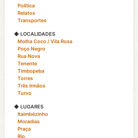
‎ ‎ ‎ Política
‎ ‎ ‎ Relatos
‎ ‎ ‎ Transportes
◆ LOCALIDADES
‎ ‎ ‎ Molha Coco / Vila Rosa
‎ ‎ ‎ Poço Negro
‎ ‎ ‎ Rua Nova
‎ ‎ ‎ Tenente
‎ ‎ ‎ Timbopeba
‎ ‎ ‎ Torres
‎ ‎ ‎ Três Irmãos
‎ ‎ ‎ Turvo
◆ LUGARES
‎ ‎ ‎ Itaimbézinho
‎ ‎ ‎ Moradias
‎ ‎ ‎ Praça
‎ ‎ ‎ Rio