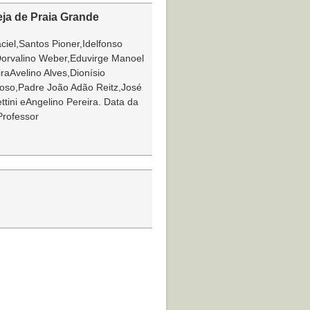
ja de Praia Grande
iel,Santos Pioner,Idelfonso
orvalino Weber,Eduvirge Manoel
iraAvelino Alves,Dionísio
doso,Padre João Adão Reitz,José
lettini eAngelino Pereira. Data da
Professor