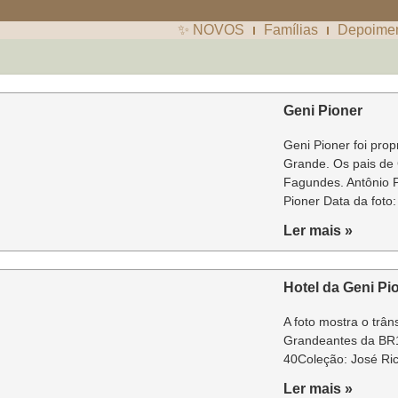
✨ NOVOS
Famílias
Depoime
Geni Pioner
Geni Pioner foi prop
Grande. Os pais de 
Fagundes. Antônio P
Pioner Data da foto:
Ler mais »
Hotel da Geni Pi
A foto mostra o trâ
Grandeantes da BR1
40Coleção: José Ric
Ler mais »