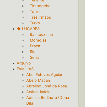
‎ ‎ ‎ Tenente
‎ ‎ ‎ Timbopeba
‎ ‎ ‎ Torres
‎ ‎ ‎ Três Irmãos
‎ ‎ ‎ Turvo
◆ LUGARES
‎ ‎ ‎ Itaimbézinho
‎ ‎ ‎ Moradias
‎ ‎ ‎ Praça
‎ ‎ ‎ Rio
‎ ‎ ‎ Serra
Arquivo
FAMÍLIAS
Abel Esteves Aguiar
Abelo Macan
Abrelino José da Rosa
Acácio Inácio
Adelina Bedinote (Dona
Dila)