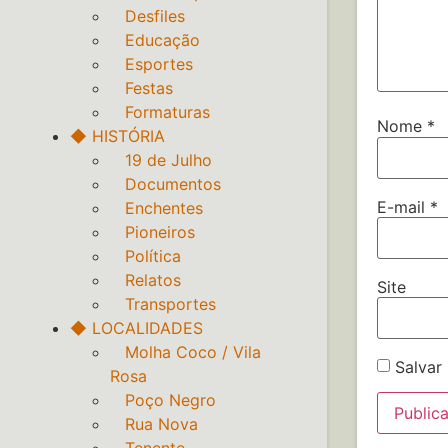
‎ ‎ ‎ Desfiles
‎ ‎ ‎ Educação
‎ ‎ ‎ Esportes
‎ ‎ ‎ Festas
‎ ‎ ‎ Formaturas
Nome
*
◆ HISTÓRIA
‎ ‎ ‎ 19 de Julho
‎ ‎ ‎ Documentos
E-mail
*
‎ ‎ ‎ Enchentes
‎ ‎ ‎ Pioneiros
‎ ‎ ‎ Política
‎ ‎ ‎ Relatos
Site
‎ ‎ ‎ Transportes
◆ LOCALIDADES
‎ ‎ ‎ Molha Coco / Vila
Salvar
Rosa
‎ ‎ ‎ Poço Negro
‎ ‎ ‎ Rua Nova