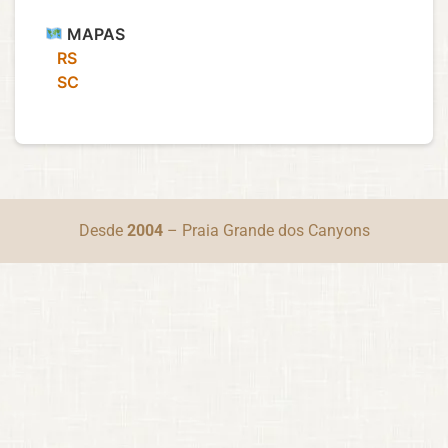
MAPAS
‎ ‎ ‎ RS
‎ ‎ ‎ SC
Desde
2004
– Praia Grande dos Canyons