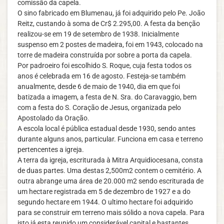
comissão da capela.
O sino fabricado em Blumenau, já foi adquirido pelo Pe. João
Reitz, custando à soma de Cr$ 2.295,00. A festa da benção
realizou-se em 19 de setembro de 1938. Inicialmente
suspenso em 2 postes de madeira, foi em 1943, colocado na
torre de madeira construída por sobre a porta da capela.
Por padroeiro foi escolhido S. Roque, cuja festa todos os
anos é celebrada em 16 de agosto. Festeja-se também
anualmente, desde 6 de maio de 1940, dia em que foi
batizada a imagem, a festa de N. Sra. do Caravaggio, bem
com a festa do S. Coração de Jesus, organizada pelo
Apostolado da Oração.
A escola local é pública estadual desde 1930, sendo antes
durante alguns anos, particular. Funciona em casa e terreno
pertencentes a igreja.
A terra da igreja, escriturada à Mitra Arquidiocesana, consta
de duas partes. Uma destas 2,500m2 contem o cemitério. A
outra abrange uma área de 20.000 m2 sendo escriturada de
um hectare registrada em 5 de dezembro de 1927 e a do
segundo hectare em 1944. O ultimo hectare foi adquirido
para se construir em terreno mais sólido a nova capela. Para
isto já esta reunido um considerável capital e bastantes