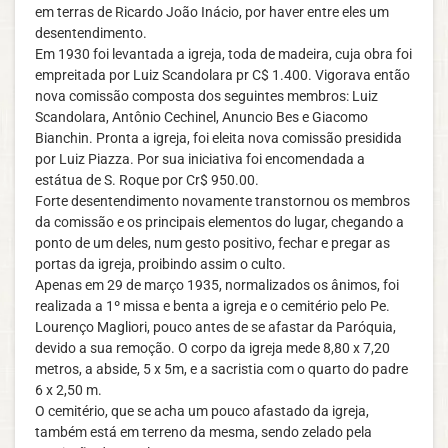
em terras de Ricardo João Inácio, por haver entre eles um
desentendimento.
Em 1930 foi levantada a igreja, toda de madeira, cuja obra foi
empreitada por Luiz Scandolara pr C$ 1.400. Vigorava então
nova comissão composta dos seguintes membros: Luiz
Scandolara, Antônio Cechinel, Anuncio Bes e Giacomo
Bianchin. Pronta a igreja, foi eleita nova comissão presidida
por Luiz Piazza. Por sua iniciativa foi encomendada a
estátua de S. Roque por Cr$ 950.00.
Forte desentendimento novamente transtornou os membros
da comissão e os principais elementos do lugar, chegando a
ponto de um deles, num gesto positivo, fechar e pregar as
portas da igreja, proibindo assim o culto.
Apenas em 29 de março 1935, normalizados os ânimos, foi
realizada a 1º missa e benta a igreja e o cemitério pelo Pe.
Lourenço Magliori, pouco antes de se afastar da Paróquia,
devido a sua remoção. O corpo da igreja mede 8,80 x 7,20
metros, a abside, 5 x 5m, e a sacristia com o quarto do padre
6 x 2,50 m.
O cemitério, que se acha um pouco afastado da igreja,
também está em terreno da mesma, sendo zelado pela