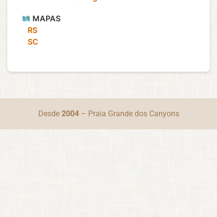
MAPAS
‎ ‎ ‎ RS
‎ ‎ ‎ SC
Desde
2004
– Praia Grande dos Canyons