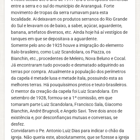
entre a serra e o sul do município de Araranguá. Forte
movimento de tropas da serra rumavam para esta
localidade. Ai deixavam os produtos serranos do Rio Grande
do Sul e levavam os de baixo, a saber, açúcar, aguardente,
banana, artefatos diversos, etc. Ainda hoje há aí vestígios de
tanques em que se depositava a aguardente.
Somente pelo ano de 1925 houve a imigração do elemento
ítalo-brasileiro, como Luiz Scandolara, os Piazza, os
Bianchin, etc., procedentes de Meleiro, Nova Beluno e Cocal.
Já encontraram tudo povoado e desmatado adquirindo as
terras por compra. Atualmente a população dos perímetros
da capela é metade lusa e metade ítala, possuindo esta as
melhores terras. Há pouquíssimos pretos e teuto-brasileiros.
O mentor da creação da capela foi Luiz Scandolara. Em
setembro de 1928, formou-se a 1º comissão, em que
tomaram parte Luiz Scandolara, Francisco Sala, Giacomo
Bianchin, André Brugnoli, e Angelo Savi. Teve dois anos de
existência e, por desconfianças mutuas e conversas, se
desfez.
Convidaram o Pe. Antonio Luiz Dias para indicar o chão da
igreja. Não queria este, absolutamente, que se fizesse a igreja